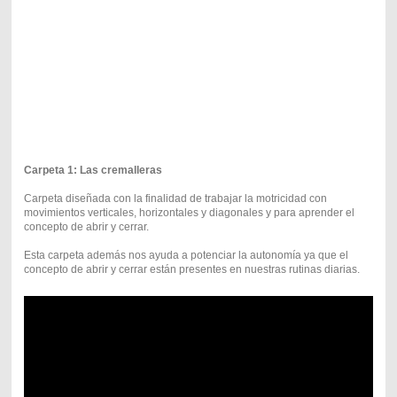
Carpeta 1: Las cremalleras
Carpeta diseñada con la finalidad de trabajar la motricidad con
movimientos verticales, horizontales y diagonales y para aprender el
concepto de abrir y cerrar.
Esta carpeta además nos ayuda a potenciar la autonomía ya que el
concepto de abrir y cerrar están presentes en nuestras rutinas diarias.