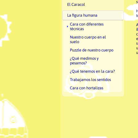
s
El Caracol
H
La figura humana
t
Cara con diferentes
A
técnicas
í
c
Nuestro cuerpo en el
e
suelo
s
u
Puzzle de nuestro cuerpo
u
¿Qué medimos y
pesamos?
¿Qué tenemos en la cara?
Trabajamos los sentidos
Cara con hortalizas