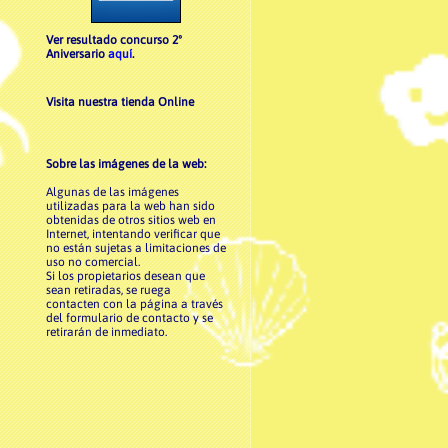
Ver resultado concurso 2º
Aniversario
aquí
.
Visita nuestra tienda Online
Sobre las imágenes de la web:
Algunas de las imágenes
utilizadas para la web han sido
obtenidas de otros sitios web en
Internet, intentando verificar que
no están sujetas a limitaciones de
uso no comercial.
Si los propietarios desean que
sean retiradas, se ruega
contacten con la página a través
del formulario de contacto y se
retirarán de inmediato.