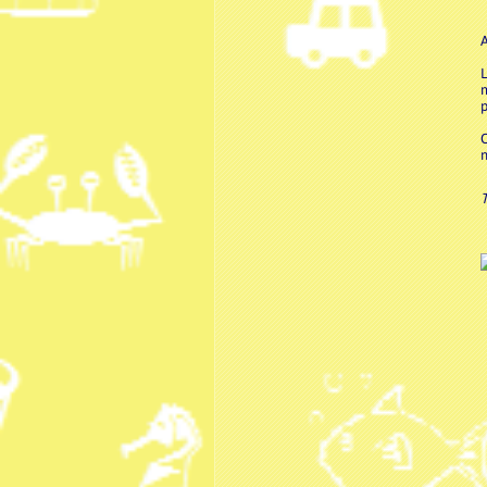
A
L
m
p
O
n
T