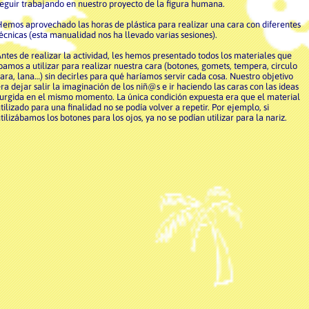
eguir trabajando en nuestro proyecto de la figura humana.
emos aprovechado las horas de plástica para realizar una cara con diferentes
écnicas (esta manualidad nos ha llevado varias sesiones).
ntes de realizar la actividad, les hemos presentado todos los materiales que
bamos a utilizar para realizar nuestra cara (botones, gomets, tempera, circulo
ara, lana…) sin decirles para qué haríamos servir cada cosa. Nuestro objetivo
ra dejar salir la imaginación de los niñ@s e ir haciendo las caras con las ideas
urgida en el mismo momento. La única condición expuesta era que el material
tilizado para una finalidad no se podía volver a repetir. Por ejemplo, si
tilizábamos los botones para los ojos, ya no se podían utilizar para la nariz.