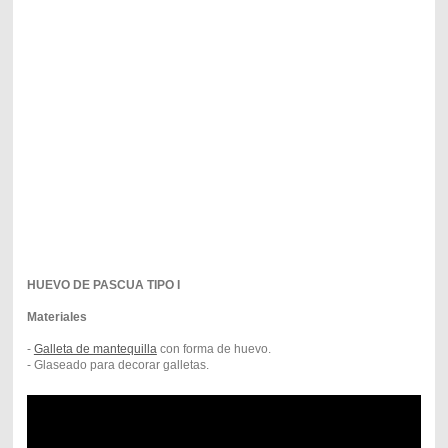
HUEVO DE PASCUA TIPO I
Materiales
-
G
alleta de mantequilla
con forma de huevo.
- Glaseado para decorar galletas.