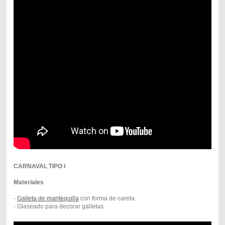
CARNAVAL TIPO I
Materiales
-
G
alleta de mantequilla
con forma de careta.
- Glaseado para decorar galletas.