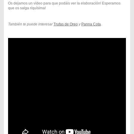
Os dejamos un vídeo para que podáis ver la elaboración! Esperamos
que os salga riquísima!
También te puede interesar
Trufas de Oreo
y
Panna Cota
.