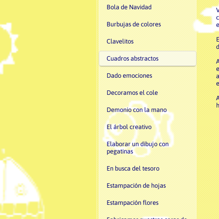
Bola de Navidad
V
c
Burbujas de colores
e
E
Clavelitos
d
Cuadros abstractos
A
e
Dado emociones
a
e
Decoramos el cole
A
h
Demonio con la mano
El árbol creativo
Elaborar un dibujo con
pegatinas
En busca del tesoro
Estampación de hojas
Estampación flores