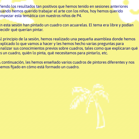
iendo los resultados tan positivos que hemos tenido en sesiones anteriores
uando hemos querido trabajar el arte con los niños, hoy hemos querido
mpezar esta temática con nuestros niños de P4.
n esta sesión han pintado un cuadro con acuarelas. El tema era libre y podían
ecidir qué querían pintar.
l principio de la sesión, hemos realizado una pequeña asamblea donde hemos
xplicado lo que vamos a hacer y les hemos hecho varias preguntas para
nalizar sus conocimientos previos sobre cuadros, tales como que explicaran qué
s un cuadro, quién lo pinta, qué necesitamos para pintarlo, etc.
 continuación, les hemos enseñado varios cuadros de pintores diferentes y nos
emos fijado en cómo está formado un cuadro.