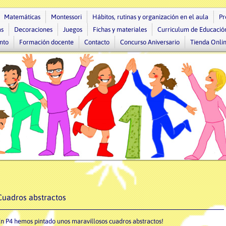
Matemáticas
Montessori
Hábitos, rutinas y organización en el aula
Pr
as
Decoraciones
Juegos
Fichas y materiales
Curriculum de Educación
nto
Formación docente
Contacto
Concurso Aniversario
Tienda Onli
Cuadros abstractos
n P4 hemos pintado unos maravillosos cuadros abstractos!