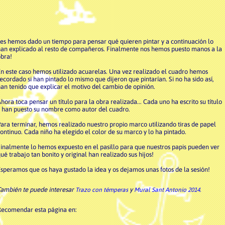
es hemos dado un tiempo para pensar qué quieren pintar y a continuación lo
an explicado al resto de compañeros. Finalmente nos hemos puesto manos a la
bra!
n este caso hemos utilizado acuarelas. Una vez realizado el cuadro hemos
ecordado si han pintado lo mismo que dijeron que pintarían. Si no ha sido así,
an tenido que explicar el motivo del cambio de opinión.
hora toca pensar un título para la obra realizada... Cada uno ha escrito su título
 han puesto su nombre como autor del cuadro.
ara terminar, hemos realizado nuestro propio marco utilizando tiras de papel
ontinuo. Cada niño ha elegido el color de su marco y lo ha pintado.
inalmente lo hemos expuesto en el pasillo para que nuestros papis pueden ver
ué trabajo tan bonito y original han realizado sus hijos!
speramos que os haya gustado la idea y os dejamos unas fotos de la sesión!
ambién te puede interesar
y
Trazo con témperas
Mural Sant Antonio 2014.
Recomendar esta página en: