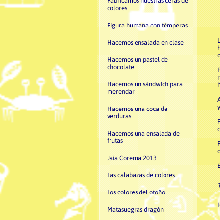
Fabricamos nuestras ceras de
colores
Figura humana con témperas
L
Hacemos ensalada en clase
h
o
Hacemos un pastel de
chocolate
E
r
Hacemos un sándwich para
h
merendar
A
y
Hacemos una coca de
verduras
P
c
Hacemos una ensalada de
frutas
F
q
Jaia Corema 2013
E
Las calabazas de colores
T
Los colores del otoño
Matasuegras dragón