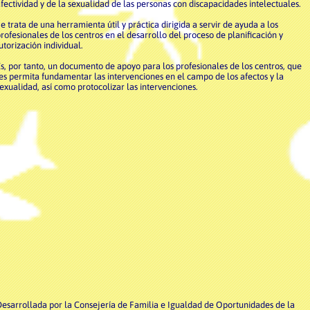
fectividad y de la sexualidad de las personas con discapacidades intelectuales.
e trata de una herramienta útil y práctica dirigida a servir de ayuda a los
rofesionales de los centros en el desarrollo del proceso de planificación y
utorización individual.
s, por tanto, un documento de apoyo para los profesionales de los centros, que
es permita fundamentar las intervenciones en el campo de los afectos y la
exualidad, así como protocolizar las intervenciones.
esarrollada por la Consejería de Familia e Igualdad de Oportunidades de la