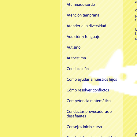
a
Alumnado sordo
S
Atención temprana
p
t
Atender a la diversidad
E
l
Audición y lenguaje
s
Autismo
Autoestima
Coeducación
Cómo ayudar a nuestros hijos
Cómo resolver conflictos
Competencia matemática
Conductas provocadoras o
desafiantes
Consejos inicio curso
D